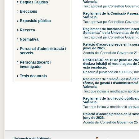
València.
Beques i ajudes
Text aprovat pel Consell de Govern de 
Eleccions
Reglament de la Comissió Assessor
València.
Exposició pública
Text aprovat pel Consell de Govern de 
Reglament de funcionament intern
Recerca
Solidaritat" de la Universitat de Va
Text aprovat pel Consell de Govern de 
Normativa
Relació d'acords presos en la ses
juliol de 2026.
Personal d'administració i
serveis
Acords del Consell de Govern de 21 d
RESOLUCIÓ de 15 de juliol de 2026,
Personal docent i
declara inhàbil el mes d'agost de 
investigador
esta resolució.
Resolució publicada en el DOGV, núm 1
Tesis doctorals
Reglament de creació i gestió de b
tècnic, de gestió i d'administració 
València.
Text que inclou la modificació aprova
Reglament de la direcció pública p
València.
Text que inclou la modificació aprova
Relació d'acords presos en la ses
juny de 2026.
Acords del Consell de Govern de 25 
Universitat de València