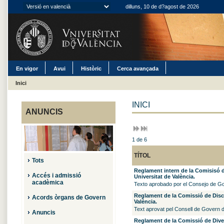
dilluns, 10 de d?agost de 2026
En vigor
Avui
Històric
Cerca avançada
Inici
INICI
ANUNCIS
1 de 6
TÍTOL
Tots
Reglament intern de la Comisisó de
Accés i admissió
Universitat de València.
acadèmica
Texto aprobado por el Consejo de Gobi
Reglament de la Comissió de Disca
Acords òrgans de Govern
València.
Text aprovat pel Consell de Govern de 
Anuncis
Reglament de la Comissió de Divers