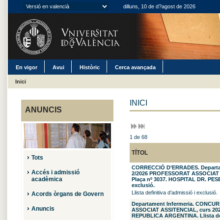
dilluns, 10 de d?agost de 2026
En vigor
Avui
Històric
Cerca avançada
Inici
INICI
ANUNCIS
1 de 68
TÍTOL
Tots
CORRECCIÓ D’ERRADES. Departa
Accés i admissió
2/2026 PROFESSORAT ASSOCIAT A
acadèmica
Plaça nº 3037. HOSPITAL DR. PESET.
exclusió.
Llista definitiva d’admissió i exclusió.
Acords òrgans de Govern
Departament Infermeria. CONCU
Anuncis
ASSOCIAT ASSITENCIAL, curs 2026/
REPUBLICA ARGENTINA. Llista defi