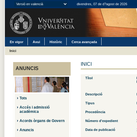
divendres, 07 de d?agost de 2026
En vigor
Avui
Històric
Cerca avançada
Inici
INICI
ANUNCIS
Títol
Descripció
Tots
Tipus
Accés i admissió
acadèmica
Procedència
Acords òrgans de Govern
Número d'expedient
Anuncis
Data de publicació