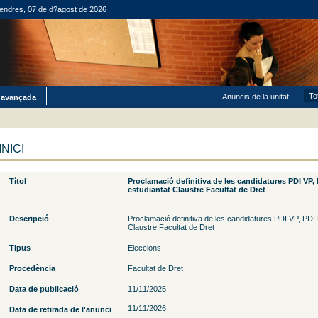
endres, 07 de d?agost de 2026
Anuncis de la unitat:
 avançada
INICI
Títol
Proclamació definitiva de les candidatures PDI VP,
estudiantat Claustre Facultat de Dret
Descripció
Proclamació definitiva de les candidatures PDI VP, PDI
Claustre Facultat de Dret
Tipus
Eleccions
Procedència
Facultat de Dret
Data de publicació
11/11/2025
11/11/2026
Data de retirada de l'anunci