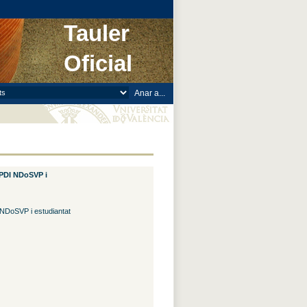
Tauler
Oficial
 PDI NDoSVP i
 NDoSVP i estudiantat