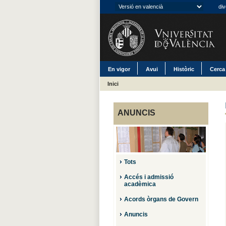
div
En vigor
Avui
Històric
Cerca
Inici
ANUNCIS
Tots
Accés i admissió
acadèmica
Acords òrgans de Govern
Anuncis