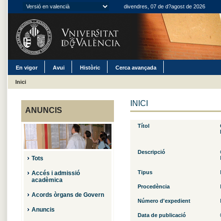
divendres, 07 de d?agost de 2026
En vigor
Avui
Històric
Cerca avançada
Inici
INICI
ANUNCIS
Títol
Descripció
Tots
Tipus
Accés i admissió
acadèmica
Procedència
Acords òrgans de Govern
Número d'expedient
Anuncis
Data de publicació