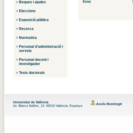
Estat
Beques i ajudes
Eleccions
Exposició pública
Recerca
Normativa
Personal d'administració i
serveis
Personal docent i
investigador
Tesis doctorals
Universitat de València
Accés Restringit
Av. Blasco Ibáñez, 13. 46010 València. Espanya