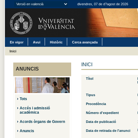
divendres, 07 de d?agost de 2026
En vigor
Avui
Històric
Cerca avançada
Inici
INICI
ANUNCIS
Títol
Tipus
Tots
Procedència
Accés i admissió
acadèmica
Número d'expedient
Acords òrgans de Govern
Data de publicació
Anuncis
Data de retirada de l'anunci