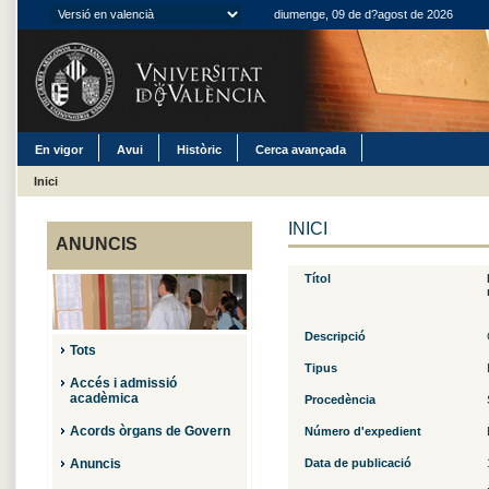
diumenge, 09 de d?agost de 2026
En vigor
Avui
Històric
Cerca avançada
Inici
INICI
ANUNCIS
Títol
Descripció
Tots
Tipus
Accés i admissió
acadèmica
Procedència
Acords òrgans de Govern
Número d'expedient
Anuncis
Data de publicació