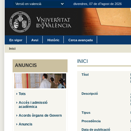
divendres, 07 de d?agost de 2026
En vigor
Avui
Històric
Cerca avançada
Inici
INICI
ANUNCIS
Títol
Tots
Descripció
Accés i admissió
acadèmica
Tipus
Acords òrgans de Govern
Procedència
Anuncis
Data de publicació