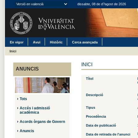
dissabte, 08 de d?agost de 2026
En vigor
Avui
Històric
Cerca avançada
Inici
INICI
ANUNCIS
Títol
Descripció
Tots
Tipus
Accés i admissió
acadèmica
Procedència
Acords òrgans de Govern
Data de publicació
Anuncis
Data de retirada de l'anunci