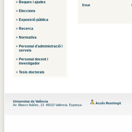
Beques i ajudes
Estat
Eleccions
Exposició pública
Recerca
Normativa
Personal d'administració i
serveis
Personal docent i
investigador
Tesis doctorals
Universitat de València
Accés Restringit
Av. Blasco Ibáñez, 13. 46010 València. Espanya