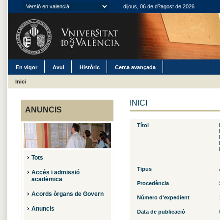
dijous, 06 de d?agost de 2026
En vigor
Avui
Històric
Cerca avançada
Inici
INICI
ANUNCIS
Títol
Tots
Tipus
Accés i admissió
acadèmica
Procedència
Acords òrgans de Govern
Número d'expedient
Anuncis
Data de publicació