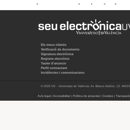
Els meus tràmits
Verificació de documents
Signatura electrònica
Registre electrònic
Tauler d'anuncis
Perfil contractant
Incidències i comunicacions
© 2020 UV. - Universitat de València. Av. Blasco Ibáñez, 13. 4601
Avís legal
|
Accessibilitat
|
Política de privacitat
|
Cookies
|
Transparè