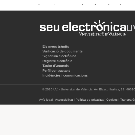
Els meus tràmits
Verificació de documents
Signatura electrònica
Registre electrònic
Tauler d'anuncis
Perfil contractant
Incidències i comunicacions
© 2020 UV. - Universitat de València. Av. Blasco Ibáñez, 13. 4601
Avís legal
|
Accessibilitat
|
Política de privacitat
|
Cookies
|
Transparè