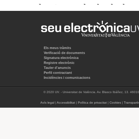
Els meus tràmits
Verificació de documents
Signatura electrònica
Registre electrònic
Tauler d'anuncis
Perfil contractant
Incidències i comunicacions
© 2020 UV. - Universitat de València. Av. Blasco Ibáñez, 13. 4601
Avís legal
|
Accessibilitat
|
Política de privacitat
|
Cookies
|
Transparè