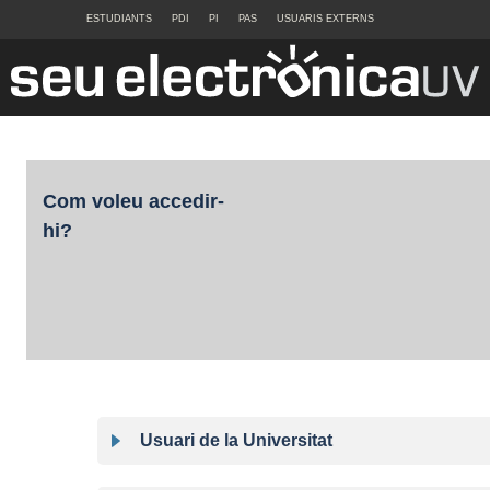
ESTUDIANTS
PDI
PI
PAS
USUARIS EXTERNS
Com voleu accedir-
hi?