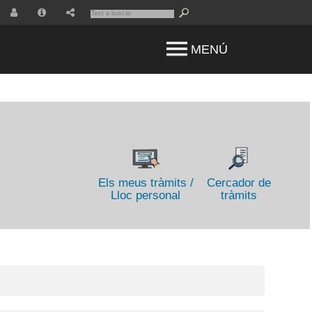
Usuari
Info
Compartir
MENÚ
Els meus tràmits /
Cercador de
Lloc personal
tràmits